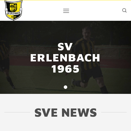
Skip
to
content
SV
ERLENBACH
1965
SVE NEWS