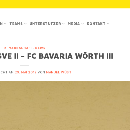
IN
TEAMS
UNTERSTÜTZER
MEDIA
KONTAKT
2. MANNSCHAFT
,
NEWS
VE II – FC BAVARIA WÖRTH III
ICHT AM
29. MAI 2019
VON
MANUEL WÜST