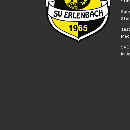
Star
Spie
Stei
Test
Mec
SVE
in J