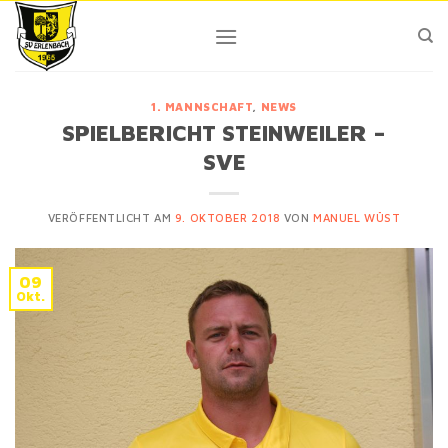
Skip
to
content
1. MANNSCHAFT
,
NEWS
SPIELBERICHT STEINWEILER –
SVE
VERÖFFENTLICHT AM
9. OKTOBER 2018
VON
MANUEL WÜST
09
Okt.