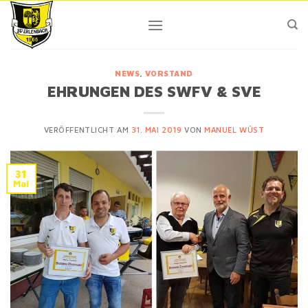
Skip
to
content
NEWS
,
VORSTAND
EHRUNGEN DES SWFV & SVE
VERÖFFENTLICHT AM
31. MAI 2019
VON
MANUEL WÜST
31
Mai