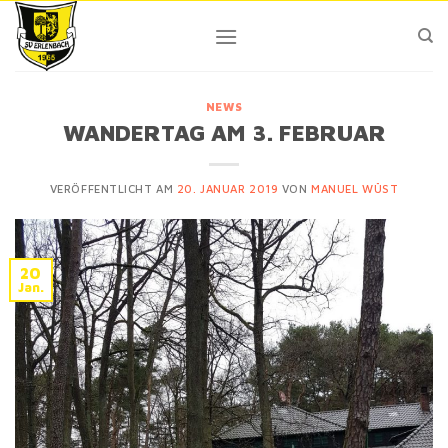
Skip
to
content
NEWS
WANDERTAG AM 3. FEBRUAR
VERÖFFENTLICHT AM
20. JANUAR 2019
VON
MANUEL WÜST
20
Jan.