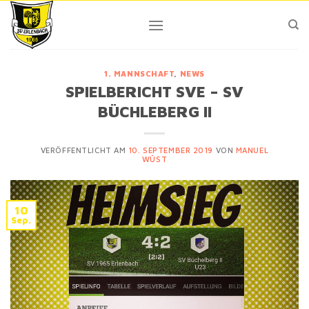
Skip
to
content
1. MANNSCHAFT
,
NEWS
SPIELBERICHT SVE – SV
BÜCHLEBERG II
VERÖFFENTLICHT AM
10. SEPTEMBER 2019
VON
MANUEL
WÜST
10
Sep.