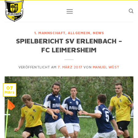
Skip
to
content
1. MANNSCHAFT
,
ALLGEMEIN
,
NEWS
SPIELBERICHT SV ERLENBACH –
FC LEIMERSHEIM
VERÖFFENTLICHT AM
7. MÄRZ 2017
VON
MANUEL WÜST
07
März